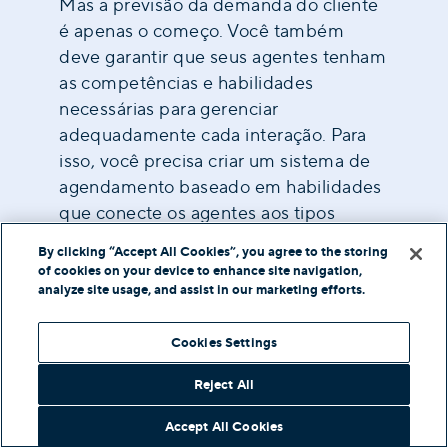
Mas a previsão da demanda do cliente
é apenas o começo. Você também
deve garantir que seus agentes tenham
as competências e habilidades
necessárias para gerenciar
adequadamente cada interação. Para
isso, você precisa criar um sistema de
agendamento baseado em habilidades
que conecte os agentes aos tipos
certos de solicitações com base em
By clicking “Accept All Cookies”, you agree to the storing
suas competências. Com isso, você
of cookies on your device to enhance site navigation,
pode reduzir as taxas de transferência,
analyze site usage, and assist in our marketing efforts.
diminuir o tempo de atendimento e
maximizar a resolução no primeiro
Cookies Settings
contato.
Reject All
Por fim, o gerenciamento bem-
Accept All Cookies
sucedido da força de trabalho do