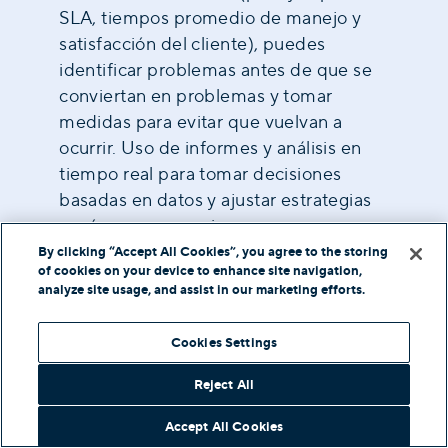
SLA, tiempos promedio de manejo y
satisfacción del cliente), puedes
identificar problemas antes de que se
conviertan en problemas y tomar
medidas para evitar que vuelvan a
ocurrir. Uso de informes y análisis en
tiempo real para tomar decisiones
basadas en datos y ajustar estrategias
según sea necesario.
By clicking “Accept All Cookies”, you agree to the storing
of cookies on your device to enhance site navigation,
En resumen, la gestión eficaz de la
analyze site usage, and assist in our marketing efforts.
fuerza laboral del contact center es una
tarea desafiante pero gratificante que
Cookies Settings
involucra planificación, análisis de datos
y nuevas tecnologías. Con el enfoque
Reject All
correcto y las herramientas adecuadas,
Accept All Cookies
puedes brindar una experiencia de