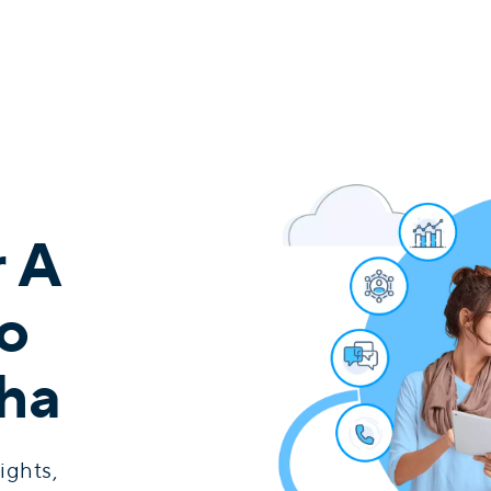
 A
o
lha
ghts,