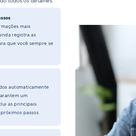
do todos os detalhes.
assos
ormações mais
inda registra as
para que você sempre se
dos automaticamente
garantem um
ui as principais
 próximos passos.