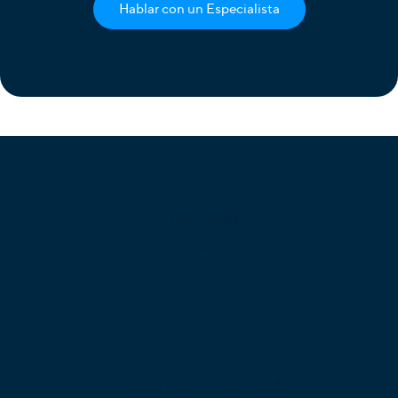
Hablar con un Especialista
Productos
PBX en la Nube
VoIP
Mensajes
Huddle - Videoconferencias
SIP Trunk
Telefonía para Microsoft Teams
Solutions Continued