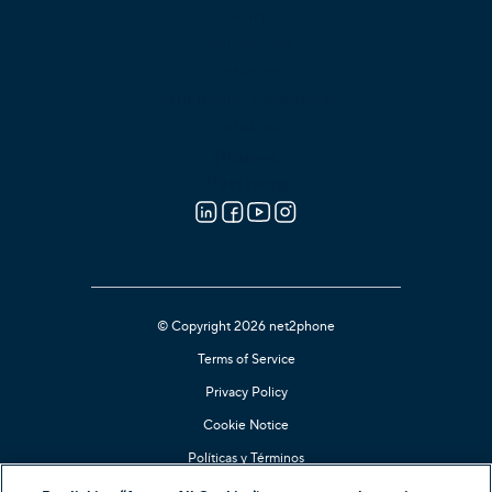
Educación
Gastronomía
Gobierno
Instituciones Financieras
Hotelería
Planes
Partners
© Copyright 2026 net2phone
Terms of Service
Privacy Policy
Cookie Notice
Políticas y Términos
Kari's Law Compliant