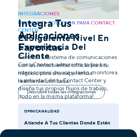
INTEGRACIONES
Integra Tus
UCONTACT: SOLUCIÓN PARA CONTACT
CENTER
Aplicaciones
El Siguiente Nivel En
Favoritas
Experiencia Del
Cliente
Conecta tu sistema de comunicaciones
Con uContact, administra todas tus
con las herramientas críticas para tu
interacciones de voz y texto, monitorea
negocio para una experiencia
la actividad de tu Contact Center y
realmente unificada.
diseña tus propios flujos de trabajo,
Descubre todas las integraciones
¡todo en la misma plataforma!
OMNICANALIDAD
Atiende A Tus Clientes Donde Estén
Atiende a los clientes en sus