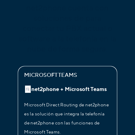
net2phone cuenta con
soluciones de para
conectar tu PBX actual o
software a la telefonía en la
nube de forma segura.
MICROSOFT TEAMS
net2phone + Microsoft Teams
Microsoft Direct Routing de net2phone
es la solución que integra la telefonía
de net2phone con las funciones de
Microsoft Teams.