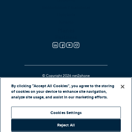
Gobierno
Instituciones Financieras
Hotelería
Turismo
Planes
Partners
© Copyright 2026 net2phone
Kari's Law Compliant
By clicking “Accept All Cookies”, you agree to the storing
of cookies on your device to enhance site navigation,
Soporte
analyze site usage, and assist in our marketing efforts.
In-Country Offers
Cookies Settings
Reject All