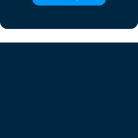
Productos
PBX en la Nube
VoIP
Huddle - Videoconferencias
SIP Trunk
Telefonía para MS Teams
Solutions Continued
uContact