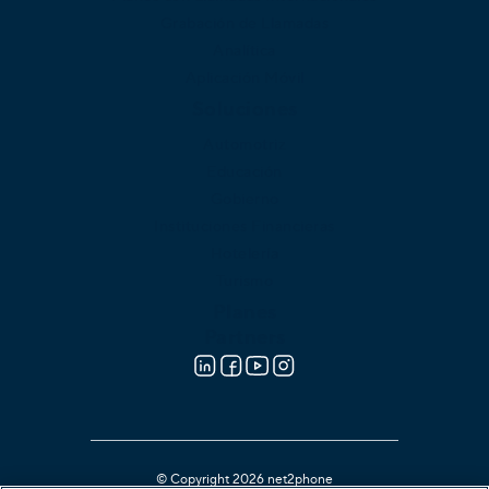
Grabación de Llamadas
Analítica
Aplicación Móvil
Soluciones
Automotriz
Educación
Gobierno
Instituciones Financieras
Hotelería
Turismo
Planes
Partners
© Copyright 2026 net2phone