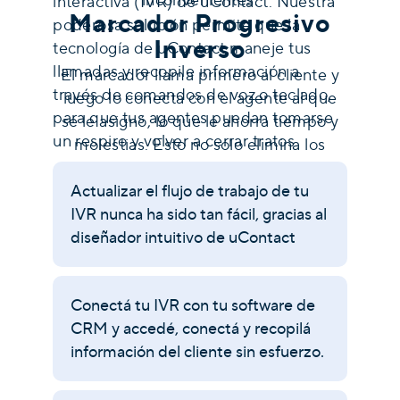
interactiva (IVR) de uContact. Nuestra
Marcador Progresivo
poderosa solución permite que la
Inverso
tecnología de uContact maneje tus
llamadas y recopile información a
El marcador llama primero al cliente y
través de comandos de voz o teclado,
luego lo conecta con el agente al que
para que tus agentes puedan tomarse
se le asignó, lo que le ahorra tiempo y
un respiro y volver a cerrar tratos.
molestias. Esto no solo elimina los
largos tiempos de espera, sino que
también agiliza las operaciones
Actualizar el flujo de trabajo de tu
generales del Call Center y aumenta la
IVR nunca ha sido tan fácil, gracias al
productividad de los agentes.
diseñador intuitivo de uContact
Conectá tu IVR con tu software de
CRM y accedé, conectá y recopilá
información del cliente sin esfuerzo.