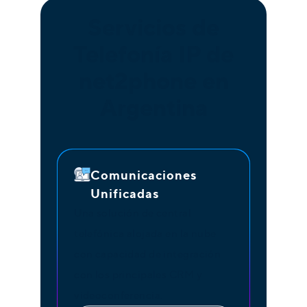
Servicios de
Telefonía IP de
net2phone en
Argentina
Comunicaciones
Unificadas
Una solución de central
telefónica alojada en la nube
con capacidad de integración
con los principales CRM y
videoconferencia.