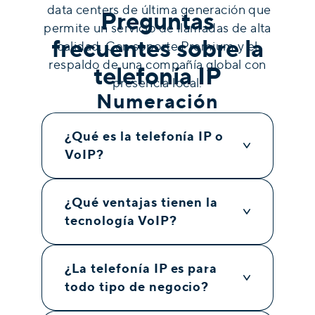
data centers de última generación que
Preguntas
permite un servicio de llamadas de alta
frecuentes sobre la
calidad. Con soporte Premium y el
respaldo de una compañía global con
telefonía IP
presencia local.
Numeración
Como proveedor de servicios VoIP y
¿Qué es la telefonía IP o
Telefonía IP para empresas, el servicio
VoIP?
de net2phone se puede portar.
¿Qué ventajas tienen la
tecnología VoIP?
¿La telefonía IP es para
todo tipo de negocio?