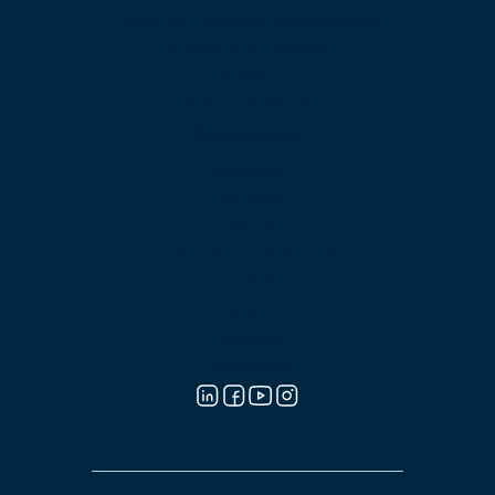
Planes con Llamadas Internacionales
Grabación de Llamadas
Analítica
Aplicación Móvil
Soluciones
Automotriz
Educación
Gobierno
Instituciones Financieras
Hotelería
Turismo
Planes
Partners