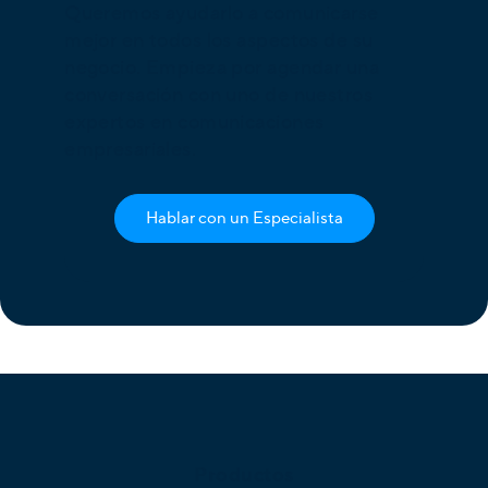
Queremos ayudarlo a comunicarse
mejor en todos los aspectos de su
negocio. Empieza por agendar una
conversación con uno de nuestros
expertos en comunicaciones
empresariales.
Hablar con un Especialista
Productos