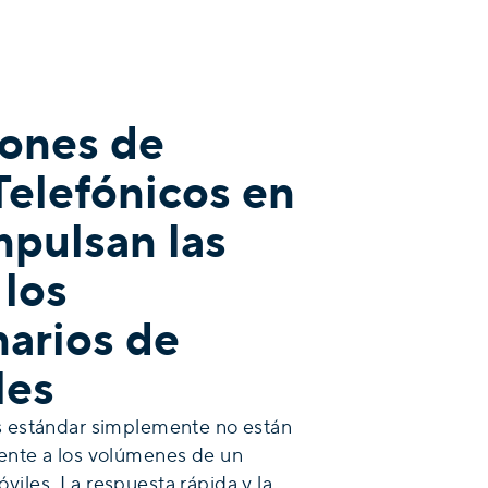
iones de
Telefónicos en
mpulsan las
 los
arios de
les
s estándar simplemente no están
ente a los volúmenes de un
viles. La respuesta rápida y la