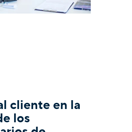
l cliente en la
de los
arios de