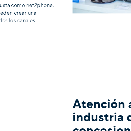
obusta como net2phone,
ueden crear una
dos los canales
Atención a
industria 
concesion