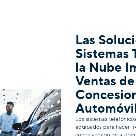
Las Soluc
Sistemas 
la Nube I
Ventas de
Concesion
Automóvi
Los sistemas telefónico
equipados para hacer fr
concesionario de automó