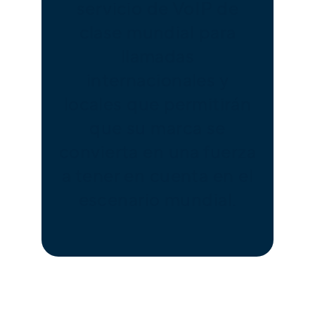
servicio de VoIP de
clase mundial para
llamadas
internacionales y
locales que permitirán
que su marca se
convierta en una fuerza
a tener en cuenta en el
escenario mundial.