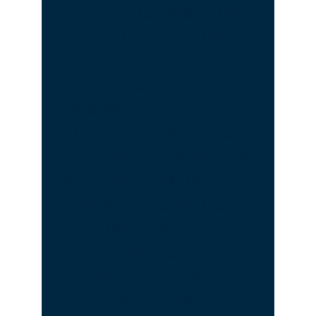
altos costos habituales
asociados con ellas. La
respuesta a todas tus
preocupaciones la
puedes encontrar en
un plan de llamadas
ilimitadas que incluye
llamadas a 24 destinos
internacionales. Como
líder mundial en
llamadas
internacionales,
net2phone tiene un