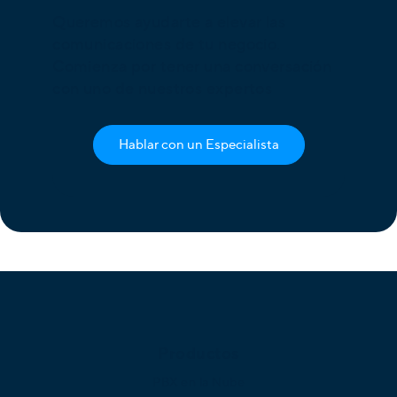
Queremos ayudarte a elevar las
comunicaciones de tu negocio.
Comienza por tener una conversación
con uno de nuestros expertos
Hablar con un Especialista
Productos
PBX en la Nube