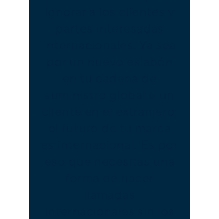
ignorar a los clientes y
partes interesadas
internacionales. Ya sea
por un nuevo eslabón
en tu cadena de
suministro global o un
cliente en el extranjero,
el futuro de tu marca
es internacional. Es por
eso que necesitas una
forma de hacer
llamadas
internacionales sin los