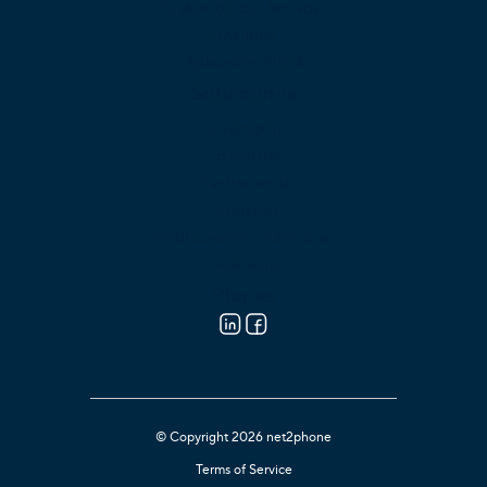
Grabación de Llamadas
Analítica
Aplicación Móvil
Soluciones
Automotriz
Educación
Gastronomía
Gobierno
Instituciones Financieras
Hotelería
Planes
© Copyright 2026 net2phone
Terms of Service