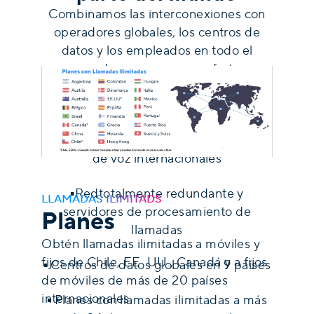
Combinamos las interconexiones con
operadores globales, los centros de
datos y los empleados en todo el
mundo para crear una oferta
verdaderamente global, inigualable por
cualquier otro proveedor.
▪
Proveedor líder mundial de minutos
de voz internacionales
▪Redtotalmente redundante y
LLAMADAS ILIMITADS
servidores de procesamiento de
Planes
llamadas
Obtén llamadas ilimitadas a móviles y
fijos de Chile, EE. UU., Canadá y a fijos
▪
Centros de datos globales en 9 países
de móviles de más de 20 países
internacionales.
▪
Planes con llamadas ilimitadas a más