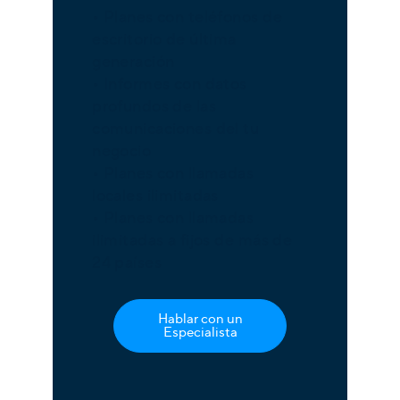
• Planes con teléfonos de
escritorio de última
generación
• Informes con datos
profundos de las
comunicaciones del tu
negocio
• Planes con llamadas
locales ilimitadas
• Planes con llamadas
ilimitadas a fijos de más de
24 países
Hablar con un
Especialista