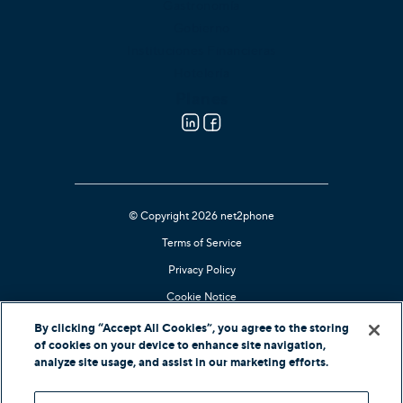
Gastronomía
Gobierno
Instituciones Financieras
Hotelería
Planes
© Copyright 2026 net2phone
Terms of Service
Privacy Policy
Cookie Notice
Kari's Law Compliant
By clicking “Accept All Cookies”, you agree to the storing
of cookies on your device to enhance site navigation,
Portal De Soporte
analyze site usage, and assist in our marketing efforts.
In-Country Offers