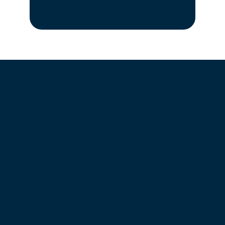
Productos
PBX en la Nube
VoIP
Huddle - Videoconferencias
SIP Trunk
Telefonía para Microsoft Teams
Solutions Continued
uContact
Interacciones de VOZ