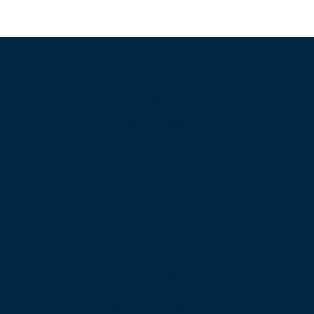
Productos
PBX en la Nube
VoIP
Huddle - Videoconferencias
SIP Trunk
Telefonía para Microsoft Teams
Solutions Continued
uContact
Interacciones de VOZ
Omnicanalidad
Automatización
Reportes y Analíticas