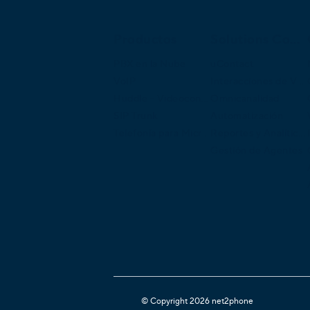
Productos
Solutions Continued
PBX en la Nube
uContact
VoIP
Interacciones de VOZ
Huddle - Videoconferencias
Omnicanalidad
SIP Trunk
Automatización
Telefonía para Microsoft Teams
Reportes y Analíticas
Gestión de Agentes
© Copyright 2026 net2phone