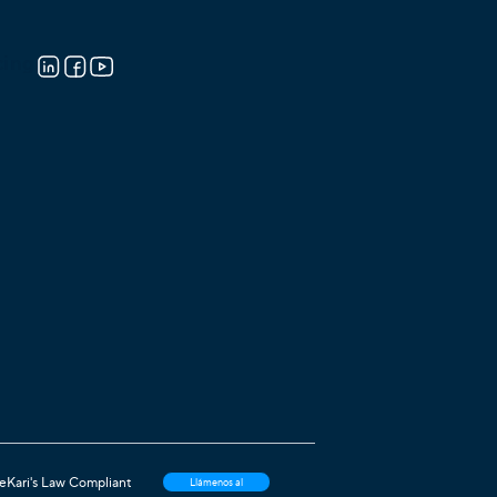
cing
e
Kari's Law Compliant
Llámenos al