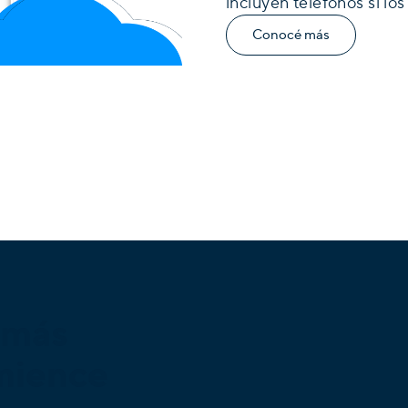
incluyen teléfonos si los
Conocé más
 más
mience