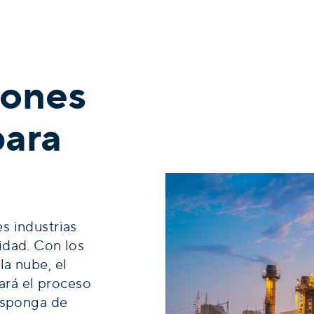
iones
para
s industrias
idad. Con los
a nube, el
tará el proceso
Disponga de