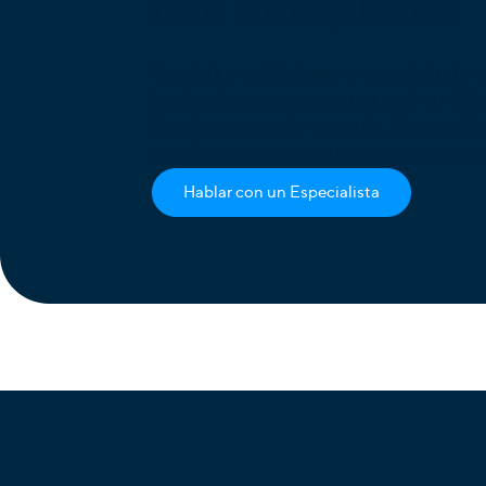
con net2phone
Cambia a net2phone y concéntrate m
haciendo y menos en por qué su sist
funciona como le gustaría. Personal
telefónico que se ajuste a sus neces
Hablar con un Especialista