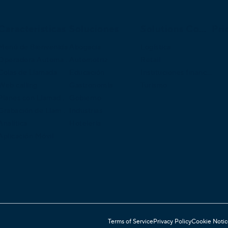
Caracteristicas
Soluciones
Solutions Continued
Pri
Menú de Bienvenida
Abogacia
Logística
Operadora Automatica
Automotriz
Retail
Colas de Llamada
Educación
Instituciones financieras
Web calling
Gastronomía
Turismo
Planes con Llamadas Internacionales
Gobierno
Grabación de Llamadas
Industrias
Analítica
Hotelería
Aplicación Móvil
Terms of Service
Privacy Policy
Cookie Notic