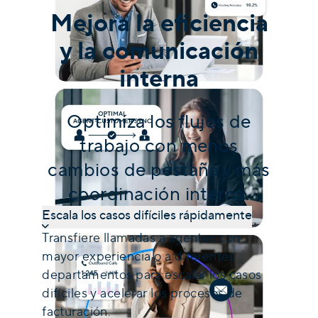
Mejora la eficiencia
y la comunicación
interna
Optimiza los flujos de
trabajo con menos
cambios de pestaña y más
coordinación interna.
Escala los casos difíciles rápidamente
Transfiere llamadas a agentes con
mayor experiencia o a diferentes
departamentos para escalar los casos
difíciles y acelerar los procesos de
facturación.