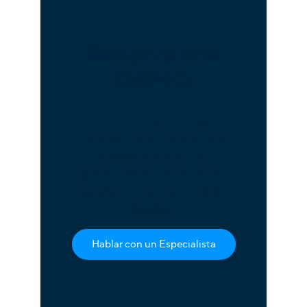
Reserva una
DEMO
Habla con nuestro equipo
para ver cómo net2phone
puede mejorar tus
operaciones comerciales y
ayudarte a recuperar más
deudas.
Hablar con un Especialista