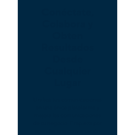
Conéctate,
Colabora y
Obten
Resultados
Desde
Cualquier
Lugar
Unifica tus comunicaciones
en una única plataforma y
mejora las comunicaciones
de tu negocio. Empieza por
agendar una conversación