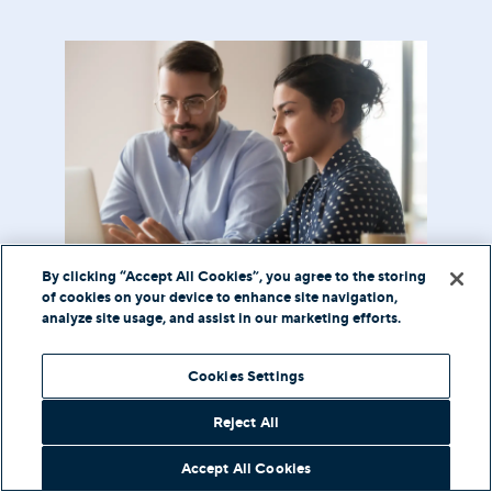
By clicking “Accept All Cookies”, you agree to the storing
of cookies on your device to enhance site navigation,
Colaboración y
analyze site usage, and assist in our marketing efforts.
trabajo en Equipo
Cookies Settings
Mejorados
Reject All
El uso compartido de pantalla, el uso
compartido de archivos y las pizarras
Accept All Cookies