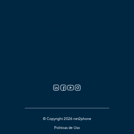
Educación
Gastronomía
Gobierno
Solutions Continued
Instituciones Financieras
Hotelería
Logística
Retail
Turismo
Industrias
Planes
© Copyright 2026 net2phone
Politicas de Uso