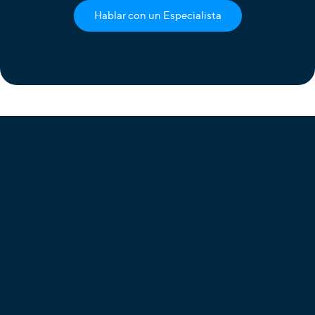
Hablar con un Especialista
Productos
PBX en la Nube
VoIP
Huddle - Videoconferencias
SIP Trunk
Telefonía para Microsoft Teams
Solutions Continued