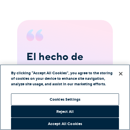
El hecho de
M
que sea un
e
By clicking “Accept All Cookies”, you agree to the storing
sistema muy
i
of cookies on your device to enhance site navigation,
analyze site usage, and assist in our marketing efforts.
estable,
s
Cookies Settings
el
tenemos casi
e
Reject All
un 100% de
m
Accept All Cookies