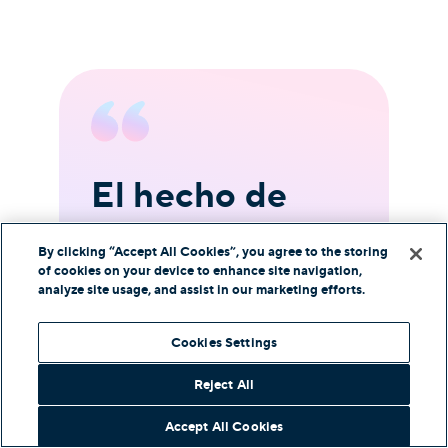
El hecho de
M
que sea un
e
By clicking “Accept All Cookies”, you agree to the storing
sistema muy
i
of cookies on your device to enhance site navigation,
analyze site usage, and assist in our marketing efforts.
estable,
s
Cookies Settings
el
tenemos casi
e
Reject All
un 100% de
m
Accept All Cookies