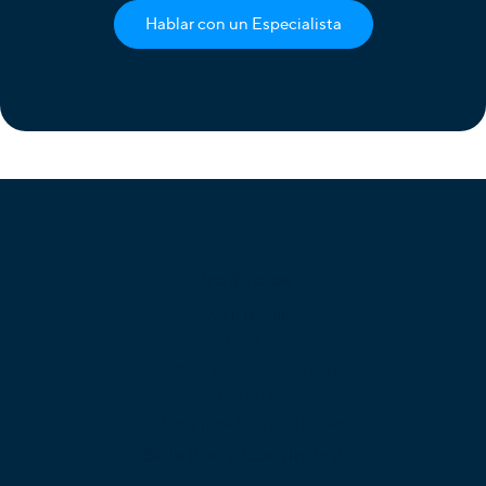
Hablar con un Especialista
Productos
PBX en la Nube
VoIP
Huddle - Videoconferencias
SIP Trunk
Telefonía para Microsoft Teams
Solutions Continued