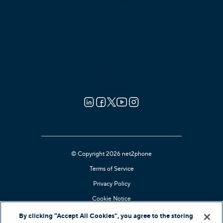
Educación
Gastronomía
Gobierno
Instituciones Financieras
Hotelería
Turismo
Planes
Partners
© Copyright 2026 net2phone
Terms of Service
Privacy Policy
Cookie Notice
Kari's Law Compliant
By clicking “Accept All Cookies”, you agree to the storing