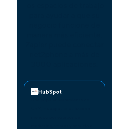
los espacios de trabajo
para ayudar a que su
negocio funcione de
manera más eficiente.
Zapier puede conectar
net2phone a más de
3000 aplicaciones.
HubSpot
Una popular herramienta de
CRM, HubSpot es utilizada a
menudo por equipos de
marketing, ventas y servicio al