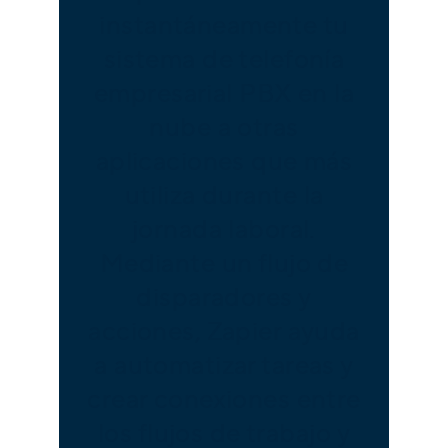
instantáneamente tu
sistema de telefonía
empresarial PBX en la
nube a otras
aplicaciones que más
utiliza durante la
jornada laboral.
Mediante un flujo de
disparadores y
acciones, Zapier ayuda
a automatizar tareas y
crear conexiones entre
los flujos de trabajo y