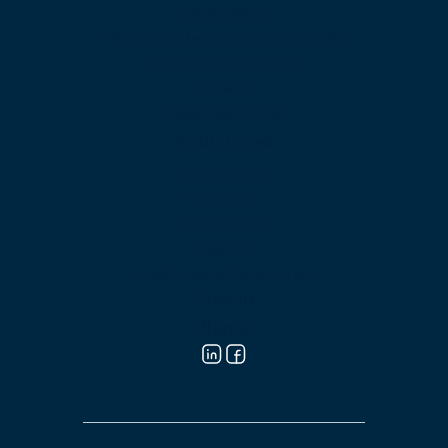
Web calling
Planes con Llamadas Internacionales
Grabación de Llamadas
Analítica
Aplicación Móvil
Soluciones
Automotriz
Educación
Gastronomía
Gobierno
Instituciones Financieras
Hotelería
Planes