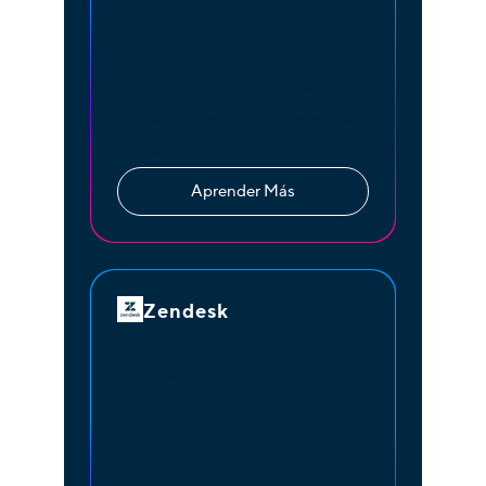
cliente. Cuando entren
llamadas, actualice
automáticamente su registro de
Hubspot o agregue contactos a
una lista estática.
Aprender Más
Zendesk
Si utilizas Zendesk como tu
mesa de ayuda o sistema de
emisión de boletos, una
integración con net2phone lo
ayuda a responder a los clientes