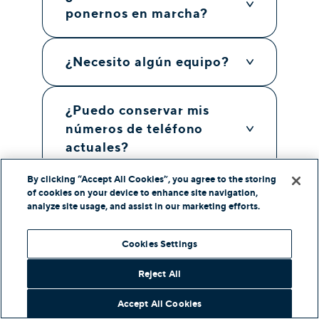
ponernos en marcha?
¿Necesito algún equipo?
¿Puedo conservar mis
números de teléfono
actuales?
By clicking “Accept All Cookies”, you agree to the storing
¿Cómo funciona en varias
of cookies on your device to enhance site navigation,
analyze site usage, and assist in our marketing efforts.
oficinas?
Cookies Settings
¿Cómo se protegen los
Reject All
datos de los clientes?
Accept All Cookies