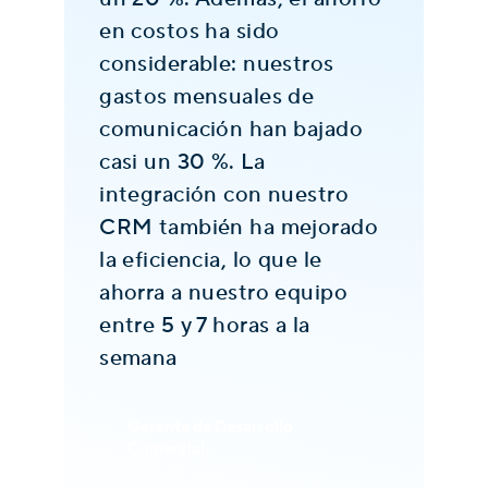
en costos ha sido
ba
considerable: nuestros
un
gastos mensuales de
co
comunicación han bajado
an
casi un 30 %. La
po
integración con nuestro
ll
CRM también ha mejorado
va
la eficiencia, lo que le
op
ahorra a nuestro equipo
tr
entre 5 y 7 horas a la
tu
semana
val
Gerente de Desarrollo
Comercial