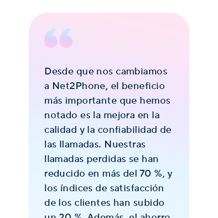
o
Desde que nos cambiamos
Un
n
a Net2Phone, el beneficio
im
más importante que hemos
no
notado es la mejora en la
ca
calidad y la confiabilidad de
la
las llamadas. Nuestras
la
llamadas perdidas se han
nu
reducido en más del 70 %, y
de
los índices de satisfacción
ex
de los clientes han subido
un
un 20 %. Además, el ahorro
la