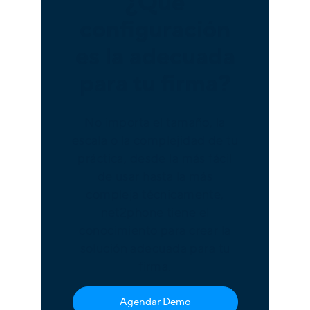
¿Qué
configuración
es la adecuada
para tu firma?
No importa el tamaño, la
escala o la complejidad de tu
práctica, desde la más fácil
de usar hasta la más
compleja técnicamente,
net2phone tiene el
conocimiento para crear la
solución adecuada para tu
firma.
Agendar Demo