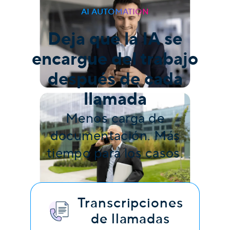
AI AUTOMATION
Deja que la IA se
encargue del trabajo
después de cada
llamada
Menos carga de
documentación. Más
tiempo para los casos.
Transcripciones
de llamadas