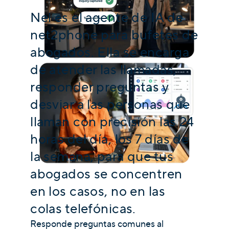
Nel es el agente de IA de
net2phone para bufetes de
abogados. Ella se encarga
de atender las llamadas,
responder preguntas y
desviar a las personas que
llaman con precisión las 24
horas del día, los 7 días de
la semana, para que tus
abogados se concentren
en los casos, no en las
colas telefónicas.
Responde preguntas comunes al