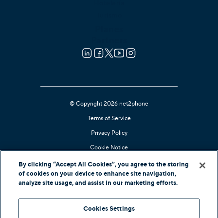
Hotelería
Turismo
Planes
Partners
© Copyright 2026 net2phone
Terms of Service
Privacy Policy
Cookie Notice
Kari's Law Compliant
By clicking “Accept All Cookies”, you agree to the storing
of cookies on your device to enhance site navigation,
Contact Support
analyze site usage, and assist in our marketing efforts.
Ofertas nacionales
Cookies Settings