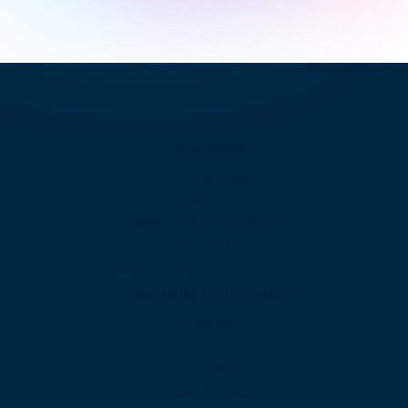
Productos
PBX en la Nube
VoIP
Huddle - Videoconferencias
SIP Trunk
Telefonía para Microsoft Teams
Solutions Continued
uContact
Interacciones de VOZ
Omnicanalidad
Automatización