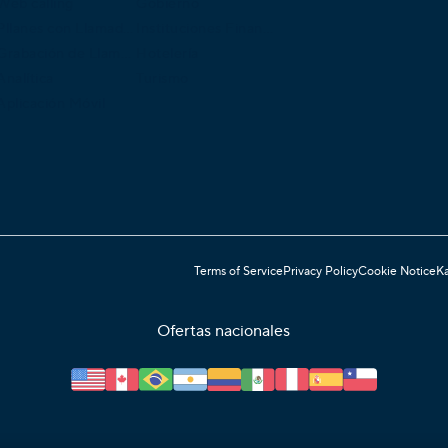
Web calling
Gobierno
Pllanes con Llamadas Internacionales
Instituciones Financieras
Grabación de Llamadas
Hotelería
Analítica
Turismo
Aplicación Móvil
Terms of Service
Privacy Policy
Cookie Notice
Ka
Ofertas nacionales