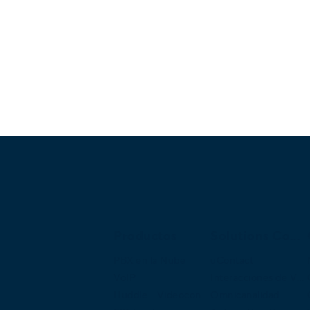
Productos
Solutions Continued
PBX en la Nube
uContact
VoIP
Interacciones de VOZ
Huddle - Videoconferencias
Omnicanalidad