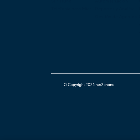
SIP Trunk
Automatización
Telefonía para Microsoft Teams
Reportes y Analíticas
Gestión de Agentes
© Copyright 2026 net2phone