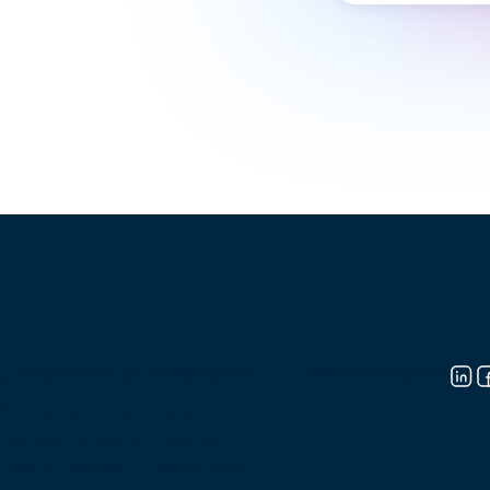
Caracteristicas
Soluciones
Planes
Partners
Menú de Bienvenida
Automotriz
Operadora Automatica
Educación
Colas de Llamada
Gastronomía