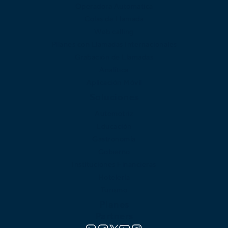
Operadora Automatica
Colas de Llamada
Web calling
Pllanes con Llamadas Internacionales
Grabación de Llamadas
Analítica
Aplicación Móvil
Soluciones
Automotriz
Educación
Gastronomía
Gobierno
Instituciones Financieras
Hotelería
Turismo
Planes
Partners