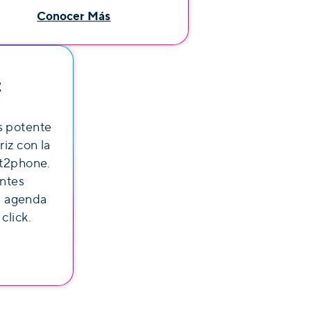
Conocer Más
t
s potente
riz con la
et2phone.
entes
a agenda
click.