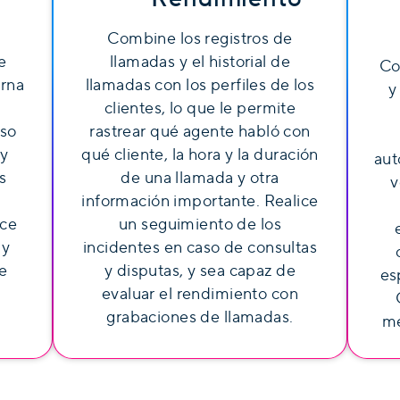
Combine los registros de
e
llamadas y el historial de
Co
erna
llamadas con los perfiles de los
y
u
clientes, lo que le permite
so
rastrear qué agente habló con
 y
qué cliente, la hora y la duración
aut
s
de una llamada y otra
v
información importante. Realice
uce
un seguimiento de los
 y
incidentes en caso de consultas
e
y disputas, y sea capaz de
es
evaluar el rendimiento con
grabaciones de llamadas.
me