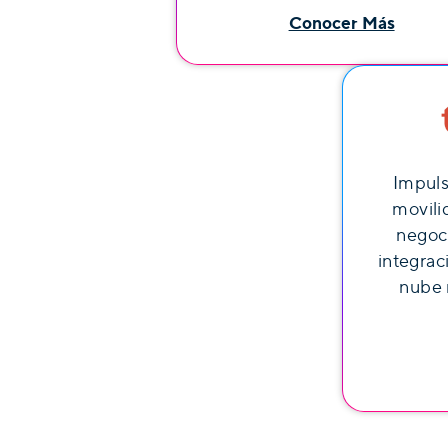
Conocer Más
Impuls
movili
negoci
integrac
nube 