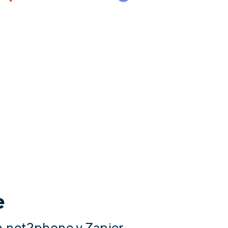
e
 net2phone y Zapier.