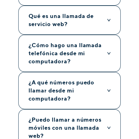
Podrás estar siempre
en contacto con tu
Qué es una llamada de
equipo con llamadas de
servicio web?
videoconferencia web
Con la tendencia hacia el trabajo
remoto, las empresas de todo el
¿Cómo hago una llamada
mundo necesitan una plataforma de
telefónica desde mi
videoconferencia sólida y segura para
computadora?
reuniones diarias, actualizaciones
semanales y reuniones ejecutivas
¿A qué números puedo
mensuales.
llamar desde mi
computadora?
Muchas aplicaciones de conferencias
web ampliamente utilizadas están
plagadas de vulnerabilidades de
¿Puedo llamar a números
seguridad y pueden provocar
móviles con una llamada
filtraciones de datos costosas y
web?