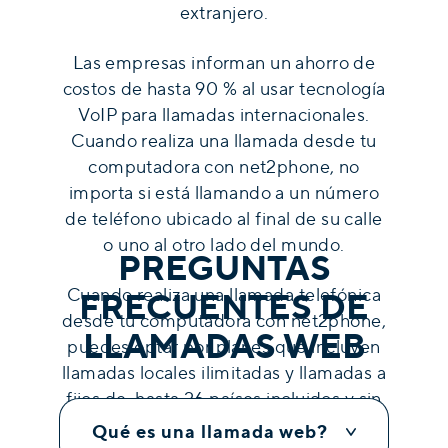
extranjero.
Las empresas informan un ahorro de
costos de hasta 90 % al usar tecnología
VoIP para llamadas internacionales.
Cuando realiza una llamada desde tu
computadora con net2phone, no
importa si está llamando a un número
de teléfono ubicado al final de su calle
o uno al otro lado del mundo.
PREGUNTAS
Cuando realiza una llamada telefónica
FRECUENTES DE
desde tu computadora con net2phone,
LLAMADAS WEB
puedes optar por planes que incluyen
llamadas locales ilimitadas y llamadas a
fijos de hasta 26 países incluidos y sin
cargo adicional de ningún tipo.
Qué es una llamada web?