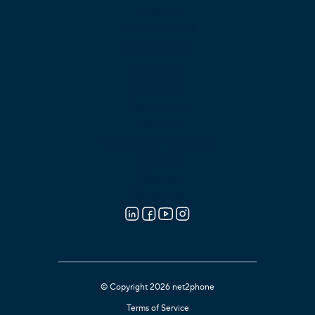
Analítica
Aplicación Movíl
Soluciones
Automotriz
Educación
Gastronomía
Gobierno
Instituciones Financieras
Hotelería
Planes
Partners
© Copyright 2026 net2phone
Terms of Service