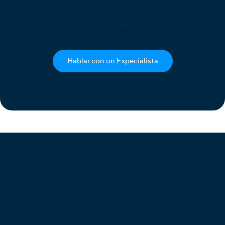
Comienza por tener una conversación
con uno de nuestros expertos en
comunicación empresarial.
Hablar con un Especialista
Productos
PBX en la Nube
VoIP
Mensajes